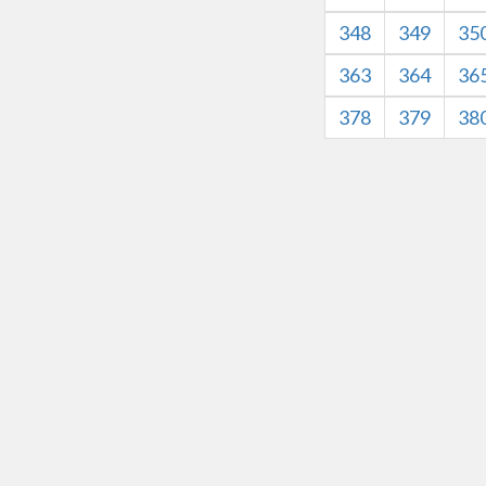
348
349
35
363
364
36
378
379
38