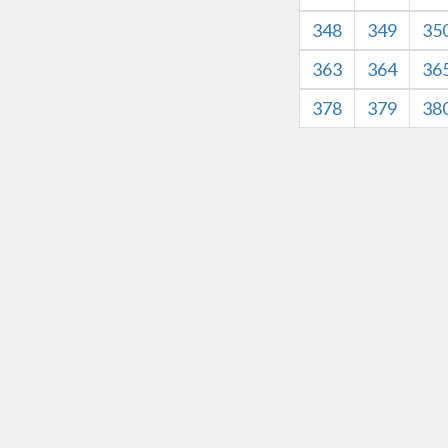
348
349
35
363
364
36
378
379
38